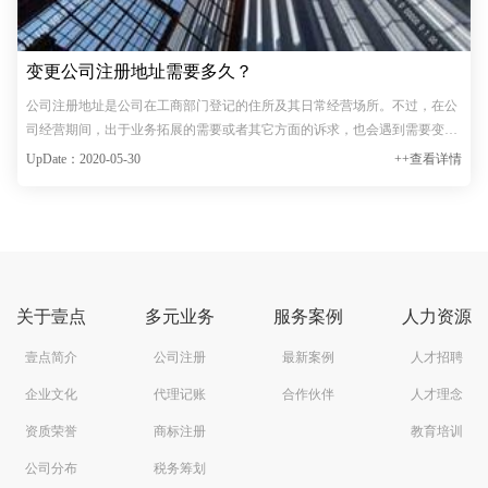
变更公司注册地址需要多久？
公司注册地址是公司在工商部门登记的住所及其日常经营场所。不过，在公
司经营期间，出于业务拓展的需要或者其它方面的诉求，也会遇到需要变更
公司注册地址的情形。那么，变更公司注册地址需要多久？接下来，本文将
UpDate：2020-05-30
++查看详情
带领大家对此进行具体了解！通常情况下，若企业想要变更的…
关于壹点
多元业务
服务案例
人力资源
壹点简介
公司注册
最新案例
人才招聘
企业文化
代理记账
合作伙伴
人才理念
资质荣誉
商标注册
教育培训
公司分布
税务筹划