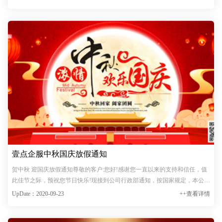
壹点企服中秋国庆放假通知
贺中秋 迎国庆放假通知尊敬的客户:您好!感谢您一直以来的支持和信任，值
此佳节之际，预祝您节日快乐!现接到公司行政部通知，按国家规定，本公司
国庆休假8天，休假时间: 2020年10月1月-8日。2020年10月9日正常上班。请
UpDate：2020-09-23
++查看详情
您做好工作安排，如需开票或者其他事项请尽快通知我司…