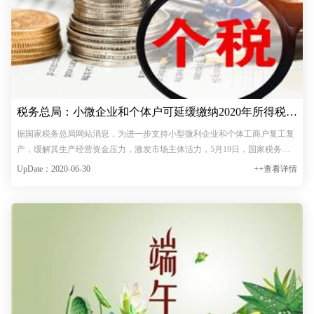
税务总局：小微企业和个体户可延缓缴纳2020年所得税至
2021年
据国家税务总局网站消息，为进一步支持小型微利企业和个体工商户复工复
产，缓解其生产经营资金压力，激发市场主体活力，5月19日，国家税务总
局发布《关于小型微利企业和个体工商户延缓缴纳2020年所得税有关事项的
UpDate：2020-06-30
++查看详情
公告》（以下简称《公告》）。《公告》对小型微利企业和个…