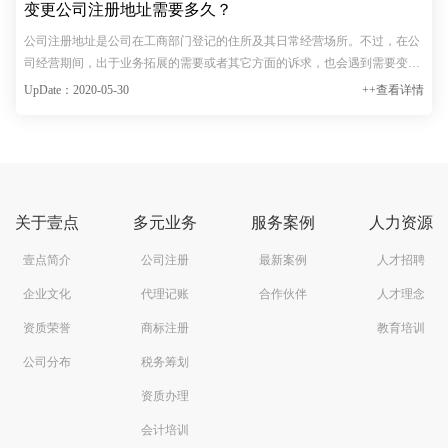
变更公司注册地址需要多久？
公司注册地址是公司在工商部门登记的住所及其日常经营场所。不过，在公
司经营期间，出于业务拓展的需要或者其它方面的诉求，也会遇到需要变更
公司注册地址的情形。那么，变更公司注册地址需要多久？接下来，本文将
UpDate：2020-05-30
++查看详情
带领大家对此进行具体了解！通常情况下，若企业想要变更的…
关于壹点
多元业务
服务案例
人力资源
壹点简介
公司注册
最新案例
人才招聘
企业文化
代理记账
合作伙伴
人才理念
资质荣誉
商标注册
教育培训
公司分布
税务筹划
资质办理
会计培训