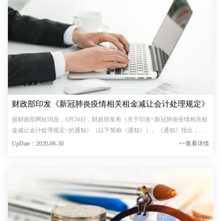
财政部印发《新冠肺炎疫情相关租金减让会计处理规定》
据财政部网站消息，6月24日，财政部发布《关于印发<新冠肺炎疫情相关租
金减让会计处理规定>的通知》（以下简称《通知》）。《通知》指出，为
配合国务院及相关部门关于推动服务业小微企业和个体工商户等租金减免政
UpDate：2020-06-30
++查看详情
策的落实，简化新冠肺炎疫情相关租金减让的会计处理…