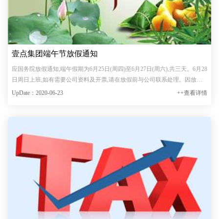
壹点集团端午节放假通知
应国务院放假通知,端午假期为6月25日(周四)至6月27日(周六),共三天。6月28
日周日上班,如有需要公司资料及开票,请在放假前与公司联系处理。因放假
期间,公司无人值守,请合理安排时间,给您带来的不便,敬请谅解。感谢您对我
UpDate：2020-06-23
++查看详情
们工作的理解和支持!假期出行,注意安全。壹点集团祝…