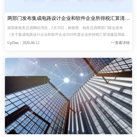
两部门发布集成电路设计企业和软件企业所得税汇算清缴
优惠政策
据国家税务总局网站消息，5月29日，财政部、税务总局两部门联合发布
《关于集成电路设计企业和软件企业2019年度企业所得税汇算清缴适用政策
的公告》（以下简称《公告》），《公告》对集成电路设计和软件产业2019
UpDate：2020-06-12
++查看详情
年度企业所得税汇算清缴适用政策进行了说明。具体内容为：一…