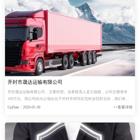
开封市晟达运输有限公司
开封晟达运输有限公司，主要经营。业务联系人是王德彪，公司注册资本
100万元。我公司的办公地址位于开封市祥符区范村乡范村北街，我们有优
秀的产品和专业的销售和技术团队，我们为客户提供优秀的产品、良好的技
UpDate：2020-05-30
++查看详情
术支持、健全的售后服务，开封晟达运输有限公司是100万元行业…