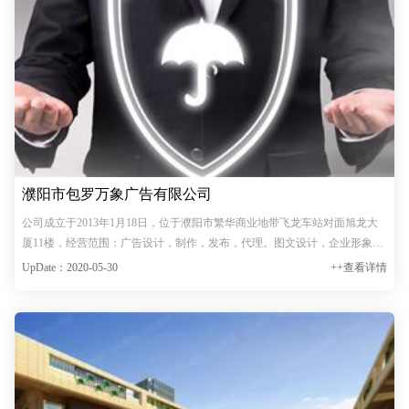
濮阳市包罗万象广告有限公司
公司成立于2013年1月18日，位于濮阳市繁华商业地带飞龙车站对面旭龙大
厦11楼，经营范围：广告设计，制作，发布，代理。图文设计，企业形象策
划，标识标盘设计制作。广告位覆盖整个濮阳市区和油田及市区周边衔接
UpDate：2020-05-30
++查看详情
县、乡、镇等地带，(经营类型:1.电梯框架静态广告 2.户外大牌…